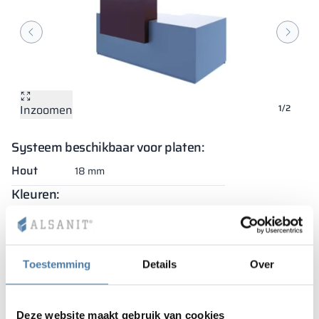
Inzoomen
Inzoomen
1/2
Systeem beschikbaar voor platen:
Hout
18 mm
Kleuren:
+13
Bekijk product
Toestemming
Details
Over
Recepties
bekijk details
San
Deze website maakt gebruik van cookies