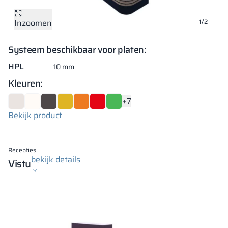
Inzoomen
Inzoomen
1/2
Systeem beschikbaar voor platen:
HPL
10 mm
Kleuren:
+7
Bekijk product
Recepties
bekijk details
Vistu