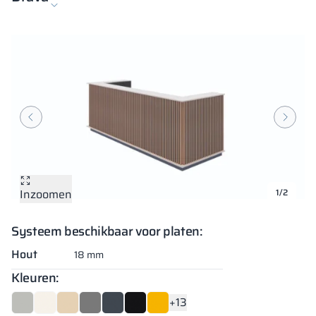
Inzoomen
Inzoomen
1/2
Systeem beschikbaar voor platen:
Hout
18 mm
Kleuren:
+13