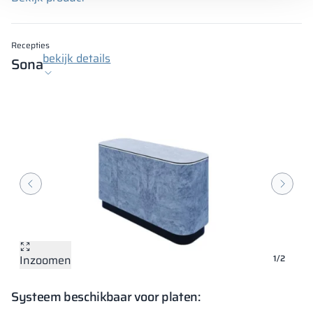
Recepties
bekijk details
Sona
Inzoomen
Inzoomen
1/2
Systeem beschikbaar voor platen: