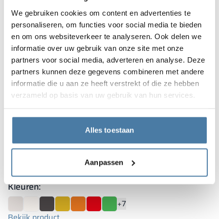
We gebruiken cookies om content en advertenties te
personaliseren, om functies voor social media te bieden
en om ons websiteverkeer te analyseren. Ook delen we
informatie over uw gebruik van onze site met onze
partners voor social media, adverteren en analyse. Deze
partners kunnen deze gegevens combineren met andere
informatie die u aan ze heeft verstrekt of die ze hebben
verzameld op basis van uw gebruik van hun services.
Inzoomen
Inzoomen
1/2
Alles toestaan
Systeem beschikbaar voor platen:
Aanpassen
HPL
10 mm
Kleuren:
+7
Bekijk product