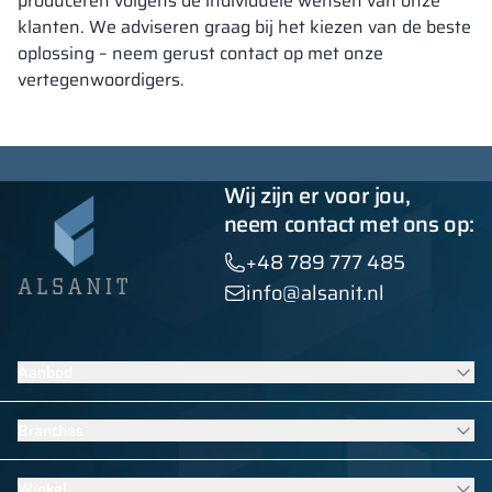
produceren volgens de individuele wensen van onze
klanten. We adviseren graag bij het kiezen van de beste
oplossing – neem gerust contact op met onze
vertegenwoordigers.
Wij zijn er voor jou,
neem contact met ons op:
+48 789 777 485
info@alsanit.nl
Aanbod
Lockers
Branches
Sanitaire wanden
Contractmeubilair
Meubilair voor scholen en kinderdagverblijven
Winkel