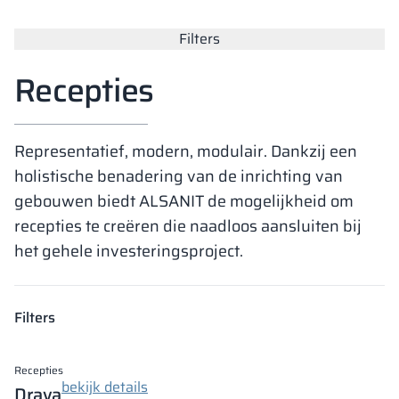
Vela
Filters
Scheidingswan
Altus
Kluisjes met L-
Volledig aanbod
Certificaten, br
Uitvoeringskaar
metalen kasten
Recepties
Lamellen
Vitral
Diensten
Materialen en k
Galerij van reali
Banken en gard
Representatief, modern, modulair. Dankzij een
Sloten voor kas
holistische benadering van de inrichting van
gebouwen biedt ALSANIT de mogelijkheid om
recepties te creëren die naadloos aansluiten bij
het gehele investeringsproject.
Filters
Recepties
bekijk details
Drava