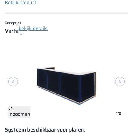
Bekijk product
Recepties
bekijk details
Varta
Inzoomen
Inzoomen
1/2
Systeem beschikbaar voor platen: