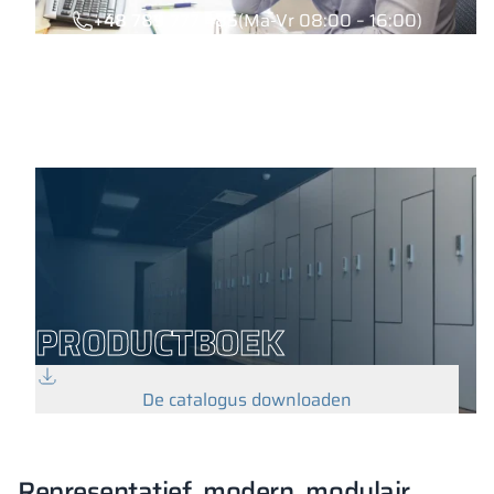
+48 789 777 485
(Ma-Vr 08:00 – 16:00)
PRODUCTBOEK
De catalogus downloaden
Representatief, modern, modulair