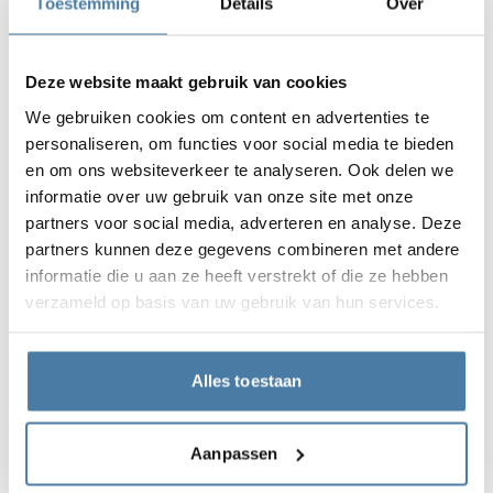
Toestemming
Details
Over
bekijk details
Vanupp
Deze website maakt gebruik van cookies
We gebruiken cookies om content en advertenties te
personaliseren, om functies voor social media te bieden
en om ons websiteverkeer te analyseren. Ook delen we
informatie over uw gebruik van onze site met onze
partners voor social media, adverteren en analyse. Deze
partners kunnen deze gegevens combineren met andere
informatie die u aan ze heeft verstrekt of die ze hebben
verzameld op basis van uw gebruik van hun services.
Inzoomen
Inzoomen
1/2
Alles toestaan
Systeem beschikbaar voor platen:
HPL
10 mm
12 mm
Aanpassen
Hout
18 mm