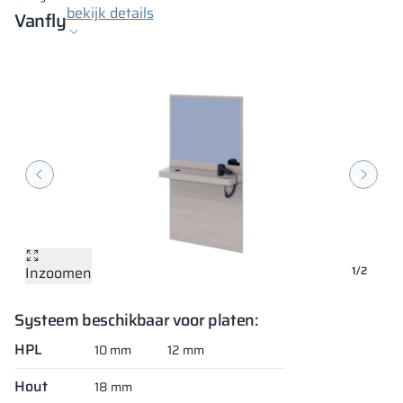
bekijk details
Vanfly
Inzoomen
Inzoomen
1/2
Systeem beschikbaar voor platen:
HPL
10 mm
12 mm
Hout
18 mm