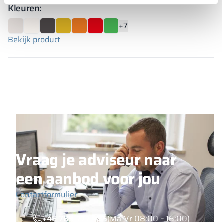
Kleuren:
+7
Bekijk product
Vraag je adviseur naar
een aanbod voor jou
Contactformulier
+48 789 777 485
(Ma-Vr 08:00 – 16:00)