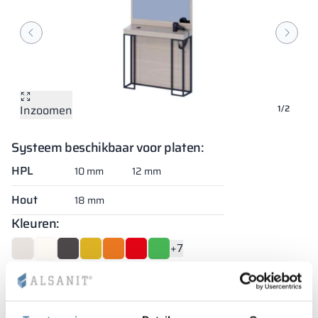
Inzoomen
Inzoomen
1/2
Systeem beschikbaar voor platen:
HPL
10 mm
12 mm
Hout
18 mm
Kleuren:
+7
Bekijk product
Vanity