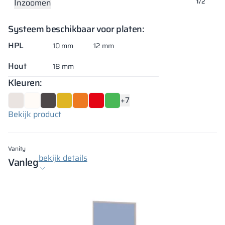
Inzoomen
Inzoomen
1/2
Systeem beschikbaar voor platen:
HPL
10 mm
12 mm
Hout
18 mm
Kleuren:
+7
Bekijk product
Vanity
bekijk details
Vanleg