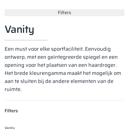
Vela
Filters
Scheidingswan
Altus
Kluisjes met L-
Volledig aanbod
Certificaten, br
Uitvoeringskaar
metalen kasten
Vanity
Lamellen
Vitral
Diensten
Materialen en k
Galerij van reali
Banken en gard
Een must voor elke sportfaciliteit. Eenvoudig
Sloten voor kas
ontwerp, met een geïntegreerde spiegel en een
opening voor het plaatsen van een haardroger.
Het brede kleurengamma maakt het mogelijk om
aan te sluiten bij de andere elementen van de
ruimte.
Filters
Vanity