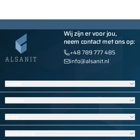
Wij zijn er voor jou,
neem contact met ons op:
+48 789 777 485
info@alsanit.nl
Aanbod
Lockers
Branches
Sanitaire wanden
Contractmeubilair
Meubilair voor scholen en kinderdagverblijven
Winkel
HPL-afbouwoplossingen
Uitrusting voor zwembaden
Bekijk alle producten
Meubilair voor sport- en fitnesskleedkamers
Garderobekasten
Klantenservice
Uitrusting voor hotels
School lockers