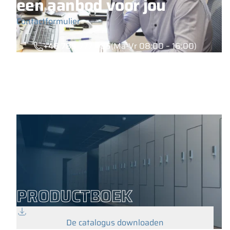
een aanbod voor jou
Contactformulier
+48 789 777 485
(Ma-Vr 08:00 – 16:00)
PRODUCTBOEK
De catalogus downloaden