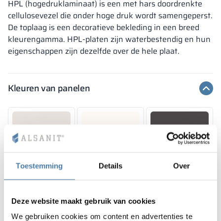
HPL (hogedruklaminaat) is een met hars doordrenkte
ter indicatie gegeven, de weergegeven decoraties kunnen
FOREST GREEN
BLUE BAY
afwijken van de werkelijke kleuren afhankelijk van de
cellulosevezel die onder hoge druk wordt samengeperst.
RAL 6018
RAL 5005
parameters en instellingen van de monitor.
18 mm
18 mm
18 mm
De toplaag is een decoratieve bekleding in een breed
FOREST GREEN
BLUE BAY
LUND BIRCH
kleurengamma. HPL-platen zijn waterbestendig en hun
RAL 6018
RAL 5005
eigenschappen zijn dezelfde over de hele plaat.
De kleuren van de materialen in RAL-code worden uitsluitend
ter indicatie gegeven, de weergegeven decoraties kunnen
afwijken van de werkelijke kleuren afhankelijk van de
parameters en instellingen van de monitor.
Kleuren van panelen
18 mm
18 mm
18 mm
WILD OAK
PORTO CHERRY
GRAND OAK
10,12 mm
10,12 mm
10,12 mm
PERFECT GREY
CLASSIC WHITE
SILESIAN GREY
18 mm
18 mm
18 mm
Toestemming
Details
Over
RAL 7035
RAL 9016
RAL 7043
OKAPI NUT
PORTLAND ASH
RETRO OAK
Deze website maakt gebruik van cookies
We gebruiken cookies om content en advertenties te