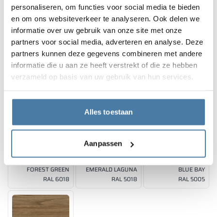
personaliseren, om functies voor social media te bieden
10 mm
10 mm
10 mm
18 mm
SUNNY YELLOW
JUICY ORANGE
RED DELUXE
en om ons websiteverkeer te analyseren. Ook delen we
BELLATO
RAL 1023
RAL 2011
RAL 3020
informatie over uw gebruik van onze site met onze
partners voor social media, adverteren en analyse. Deze
De kleuren van de materialen in RAL-code worden uitsluitend
partners kunnen deze gegevens combineren met andere
ter indicatie gegeven, de weergegeven decoraties kunnen
informatie die u aan ze heeft verstrekt of die ze hebben
afwijken van de werkelijke kleuren afhankelijk van de
parameters en instellingen van de monitor.
verzameld op basis van uw gebruik van hun services.
10, 12 mm
10 mm
10 mm
SHADOW GREY
CLASSIC BLACK
SPICE ORANGE
RAL 7042
RAL 9005
RAL 2008
Alles toestaan
Aanpassen
10 mm
10 mm
10 mm
FOREST GREEN
EMERALD LAGUNA
BLUE BAY
RAL 6018
RAL 5018
RAL 5005