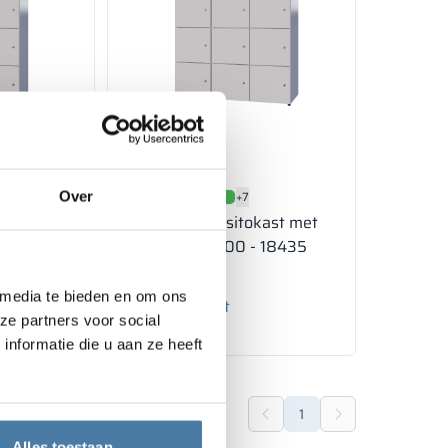
+7
Over
kast met
Metalen depositokast met
 18345
LPW 1200/1800 - 18435
1 691.00
€
 media te bieden en om ons
Bekijk product
ze partners voor social
nformatie die u aan ze heeft
1
Alles toestaan