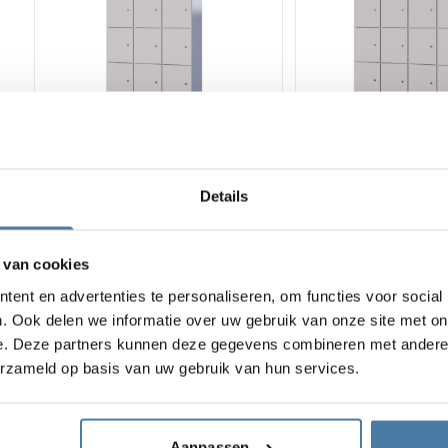
+7
+7
Details
Metalen depositokast met
Metalen deposito
LPW 900/1800 - 18335
LPW 1200/1800 -
 van cookies
1 518.00
€
1 984.00
€
ent en advertenties te personaliseren, om functies voor social
Bekijk product
Bekijk product
. Ook delen we informatie over uw gebruik van onze site met on
e. Deze partners kunnen deze gegevens combineren met andere i
erzameld op basis van uw gebruik van hun services.
Weergave:
9
van
9
Aanpassen