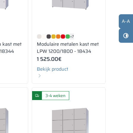
A
-
A
+7
n kast met
Modulaire metalen kast met
 18344
LPW 1200/1800 - 18434
1 525.00
€
Bekijk product
3-4 weken