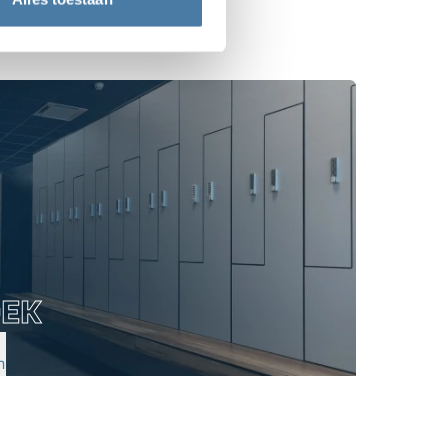
OEK
n