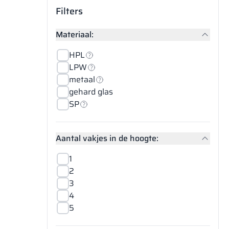
Filters
Materiaal:
HPL
LPW
metaal
gehard glas
SP
Aantal vakjes in de hoogte:
1
2
3
4
5