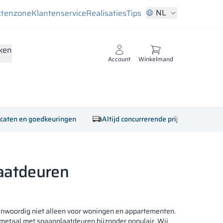
NL
ctenzone
Klantenservice
Realisaties
Tips
ken
Account
Winkelmand
ficaten en goedkeuringen
Altijd concurrerende prijzen
aatdeuren
genwoordig niet alleen voor woningen en appartementen.
st metaal met spaanplaatdeuren bijzonder populair. Wij