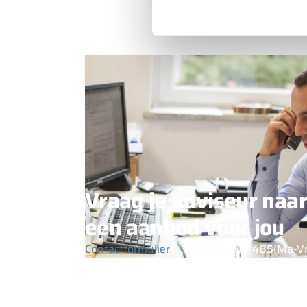
Vraag je adviseur naar
een aanbod voor jou
Contactformulier
+48 789 777 485
(Ma-Vr