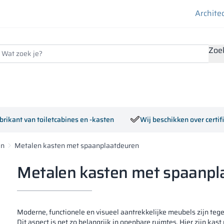
Archite
Zoe
brikant van toiletcabines en -kasten
Wij beschikken over certi
en
Metalen kasten met spaanplaatdeuren
Metalen kasten met spaanpl
Moderne, functionele en visueel aantrekkelijke meubels zijn te
Dit aspect is net zo belangrijk in openbare ruimtes. Hier zijn ka