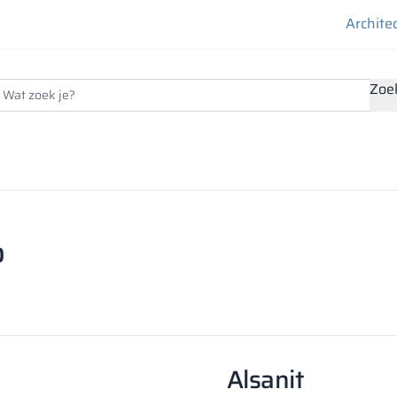
Archite
Zoe
p
Alsanit