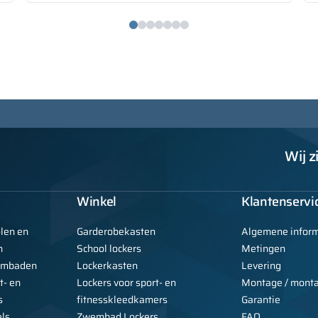
Wij z
Winkel
Klantenservi
olen en
Garderobekasten
Algemene inform
n
School lockers
Metingen
wembaden
Lockerkasten
Levering
t- en
Lockers voor sport- en
Montage / mont
s
fitnesskleedkamers
Garantie
els
Zwembad Lockers
FAQ