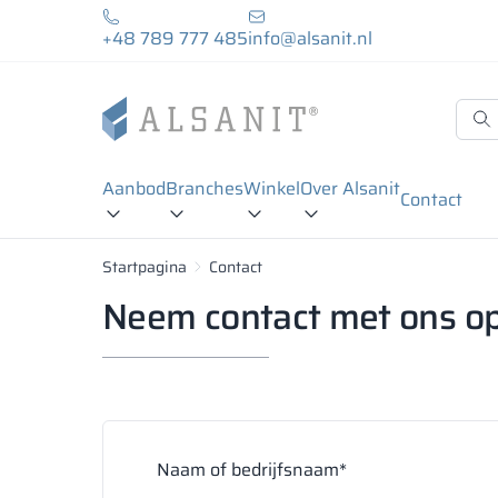
+48 789 777 485
info@alsanit.nl
Aanbod
Branches
Winkel
Over Alsanit
Contact
Startpagina
Contact
Neem contact met ons o
Naam of bedrijfsnaam*