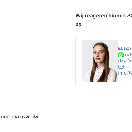
Wij reageren binnen 2
op
ELIZA
+48
(Ma-V
info@a
an mijn persoonlijke