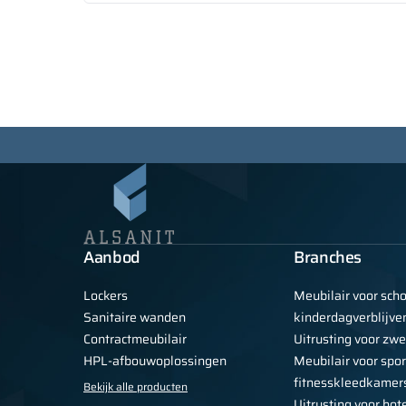
Aanbod
Branches
Lockers
Meubilair voor sch
Sanitaire wanden
kinderdagverblijve
Contractmeubilair
Uitrusting voor z
HPL-afbouwoplossingen
Meubilair voor spor
fitnesskleedkamer
Bekijk alle producten
Uitrusting voor hot