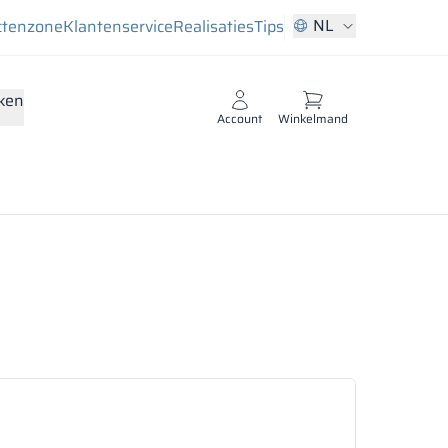
NL
ctenzone
Klantenservice
Realisaties
Tips
ken
Account
Winkelmand