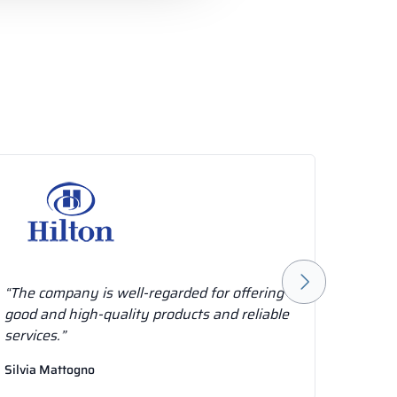
“The company is well-regarded for offering
“Alsan
good and high-quality products and reliable
approa
services.”
sales s
Silvia Mattogno
Bartosz