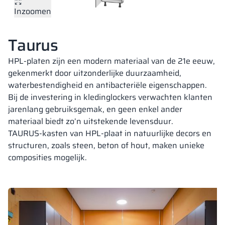
Inzoomen
Vela
Scheidingswan
Altus
Kluisjes met L-
Volledig aanbod
Certificaten, br
Uitvoeringskaar
metalen kasten
Taurus
Lamellen
Vitral
Diensten
Materialen en k
Galerij van reali
Banken en gard
HPL-platen zijn een modern materiaal van de 21e eeuw,
gekenmerkt door uitzonderlijke duurzaamheid,
waterbestendigheid en antibacteriële eigenschappen.
Sloten voor kas
Bij de investering in kledinglockers verwachten klanten
jarenlang gebruiksgemak, en geen enkel ander
materiaal biedt zo’n uitstekende levensduur.
TAURUS-kasten van HPL-plaat in natuurlijke decors en
structuren, zoals steen, beton of hout, maken unieke
composities mogelijk.