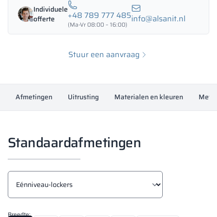
Individuele
+48 789 777 485
info@alsanit.nl
offerte
(Ma-Vr 08:00 – 16:00)
Stuur een aanvraag
Afmetingen
Uitrusting
Materialen en kleuren
Meting
Standaardafmetingen
Breedte: