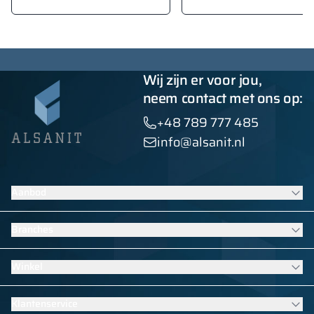
Wij zijn er voor jou,
neem contact met ons op:
+48 789 777 485
info@alsanit.nl
Aanbod
Lockers
Branches
Sanitaire wanden
Contractmeubilair
Meubilair voor scholen en kinderdagverblijven
Winkel
HPL-afbouwoplossingen
Uitrusting voor zwembaden
Bekijk alle producten
Meubilair voor sport- en fitnesskleedkamers
Garderobekasten
Klantenservice
Uitrusting voor hotels
School lockers