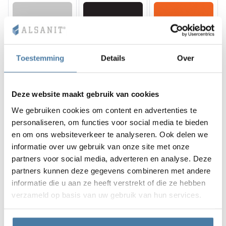
10, 12 mm
10 mm
10 mm
SHADOW GREY
CLASSIC BLACK
SPICE ORANGE
Toestemming
Details
Over
RAL 7042
RAL 9005
RAL 2008
Deze website maakt gebruik van cookies
We gebruiken cookies om content en advertenties te
personaliseren, om functies voor social media te bieden
10 mm
10 mm
10 mm
FOREST GREEN
EMERALD LAGUNA
BLUE BAY
en om ons websiteverkeer te analyseren. Ook delen we
RAL 6018
RAL 5018
RAL 5005
informatie over uw gebruik van onze site met onze
partners voor social media, adverteren en analyse. Deze
partners kunnen deze gegevens combineren met andere
informatie die u aan ze heeft verstrekt of die ze hebben
verzameld op basis van uw gebruik van hun services.
10 mm
LION WOOD
HORIZONTAL