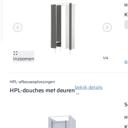
H
K
Inzoomen
Inzoomen
Inzoomen
Inzoomen
1/4
B
HPL-afbouwoplossingen
bekijk details
HPL-douches met deuren
S
H
K