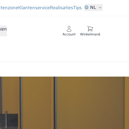
NL
ctenzone
Klantenservice
Realisaties
Tips
ken
Account
Winkelmand