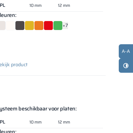
PL
10 mm
12 mm
leuren:
+7
A
-
A
ekijk product
ysteem beschikbaar voor platen:
PL
10 mm
12 mm
leuren: