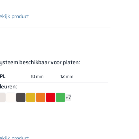
ekijk product
ysteem beschikbaar voor platen:
PL
10 mm
12 mm
leuren:
+7
ekijk product