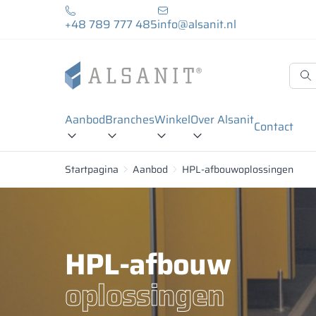
+48 789 777 485
info@alsanit.nl
Aanbod
Branches
Winkel
Over Alsanit
Contact
Startpagina
Aanbod
HPL-afbouwoplossingen
HPL-afbouw
oplossingen