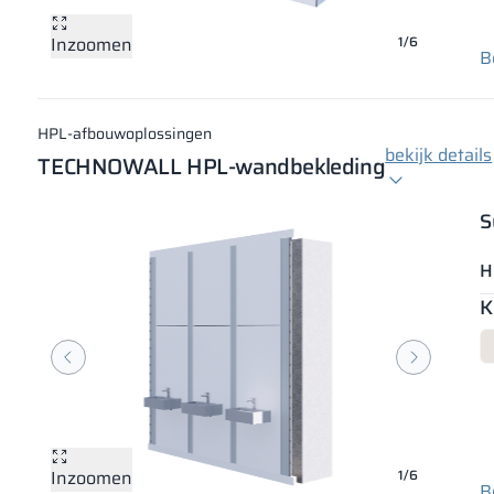
Inzoomen
Inzoomen
Inzoomen
Inzoomen
Inzoomen
Inzoomen
1/6
B
HPL-afbouwoplossingen
bekijk details
TECHNOWALL HPL-wandbekleding
S
H
K
Inzoomen
Inzoomen
Inzoomen
Inzoomen
Inzoomen
Inzoomen
1/6
B