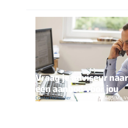
Vraag je adviseur naar
een aanbod voor jou
Contactformulier
+48 789 777 485
(Ma-Vr