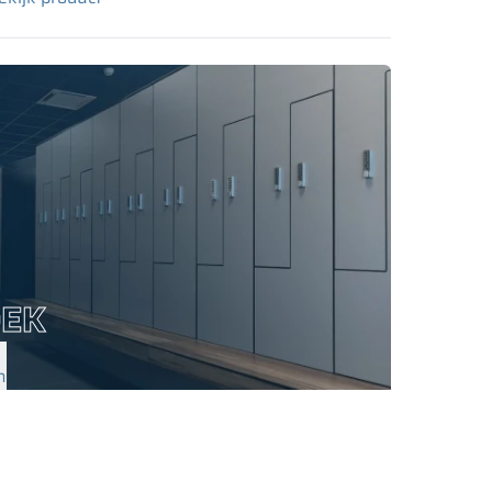
OEK
n