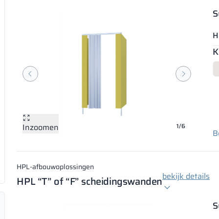
S
H
K
Inzoomen
Inzoomen
Inzoomen
Inzoomen
Inzoomen
Inzoomen
1/6
B
HPL-afbouwoplossingen
bekijk details
HPL “T” of “F” scheidingswanden
S