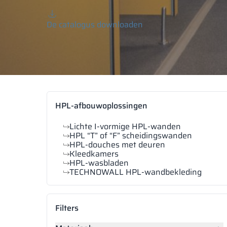
De catalogus downloaden
HPL-afbouwoplossingen
Lichte I-vormige HPL-wanden
HPL “T” of “F” scheidingswanden
HPL-douches met deuren
Kleedkamers
HPL-wasbladen
TECHNOWALL HPL-wandbekleding
Filters