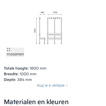
Inzoomen
Totale hoogte:
400 mm
Inzoomen
Breedte:
1000 mm
Diepte:
384 mm
Totale hoogte:
1800 mm
Kup w e-sklepie
Breedte:
1000 mm
Diepte:
384 mm
Kup w e-sklepie
Materialen en kleuren