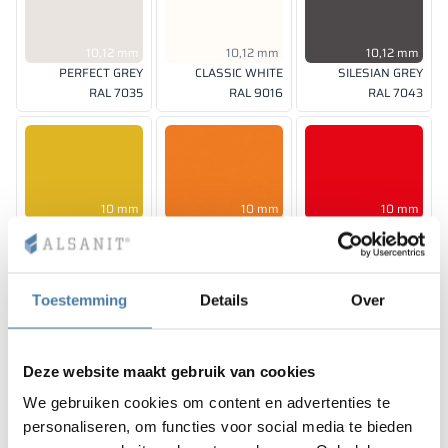
10,12 mm
10,12 mm
10,12 mm
PERFECT GREY
CLASSIC WHITE
SILESIAN GREY
RAL 7035
RAL 9016
RAL 7043
10 mm
10 mm
10 mm
SUNNY YELLOW
JUICY ORANGE
RED DELUXE
RAL 1023
RAL 2011
RAL 3020
Toestemming
Details
Over
10, 12 mm
10 mm
10 mm
Deze website maakt gebruik van cookies
SHADOW GREY
CLASSIC BLACK
SPICE ORANGE
We gebruiken cookies om content en advertenties te
RAL 7042
RAL 9005
RAL 2008
personaliseren, om functies voor social media te bieden