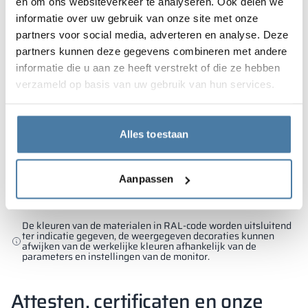
en om ons websiteverkeer te analyseren. Ook delen we
informatie over uw gebruik van onze site met onze
partners voor social media, adverteren en analyse. Deze
10 mm
10 mm
10 mm
partners kunnen deze gegevens combineren met andere
FOREST GREEN
EMERALD LAGUNA
BLUE BAY
informatie die u aan ze heeft verstrekt of die ze hebben
RAL 6018
RAL 5018
RAL 5005
verzameld op basis van uw gebruik van hun services.
Alles toestaan
10 mm
LION WOOD
Aanpassen
HORIZONTAL
De kleuren van de materialen in RAL-code worden uitsluitend
ter indicatie gegeven, de weergegeven decoraties kunnen
afwijken van de werkelijke kleuren afhankelijk van de
parameters en instellingen van de monitor.
Attesten, certificaten en onze