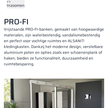
Inzoomen
Vela
Scheidingswan
Altus
Kluisjes met L-
Volledig aanbod
Certificaten, br
Uitvoeringskaar
metalen kasten
PRO-FI
Lamellen
Vitral
Diensten
Materialen en k
Galerij van reali
Banken en gard
Vrijstaande PRO-FI-banken, gemaakt van hoogwaardige
materialen, zijn waterbestendig, vandalismebestendig
en perfect voor vochtige ruimtes en ALSANIT-
Sloten voor kas
kledingkasten. Dankzij het moderne design, verstelbare
aluminium poten en opties zoals een schoenenplank of
haken, bieden ze functionaliteit, duurzaamheid en
ruimtebesparing.