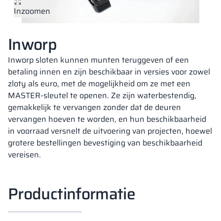
Inzoomen
Vela
Scheidingswan
Altus
Kluisjes met L-
Volledig aanbod
Certificaten, br
Uitvoeringskaar
metalen kasten
Inworp
Lamellen
Vitral
Diensten
Materialen en k
Galerij van reali
Banken en gard
Inworp sloten kunnen munten teruggeven of een
betaling innen en zijn beschikbaar in versies voor zowel
zloty als euro, met de mogelijkheid om ze met een
Sloten voor kas
MASTER-sleutel te openen. Ze zijn waterbestendig,
gemakkelijk te vervangen zonder dat de deuren
vervangen hoeven te worden, en hun beschikbaarheid
in voorraad versnelt de uitvoering van projecten, hoewel
grotere bestellingen bevestiging van beschikbaarheid
vereisen.
Productinformatie