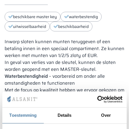
beschikbare master key
waterbestendig
uitwisselbaarheid
beschikbaarheid
Inworp sloten kunnen munten teruggeven of een
betaling innen in een speciaal compartiment. Ze kunnen
werken met munten van 1/2/5 zloty of EUR.
In geval van verlies van de sleutel, kunnen de sloten
worden geopend met een MASTER-sleutel.
Waterbestendigheid
– voorbereid om onder alle
omstandigheden te functioneren
Met de focus op kwaliteit hebben we ervoor gekozen om
alle sloten die wij aanbieden geschikt te maken voor
gebruik in vochtige gebieden. Op deze manier
garanderen we veilig gebruik van de sloten onder alle
Toestemming
Details
Over
omstandigheden.
Vervangbaarheid
– vervang sloten, niet de deuren