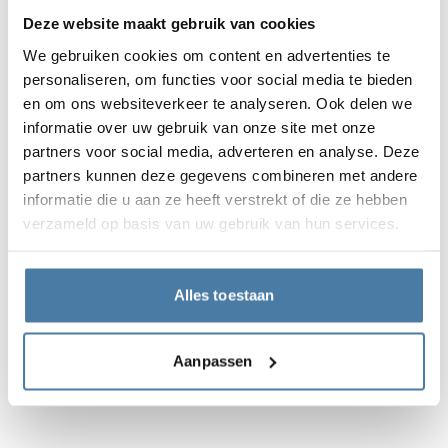
De door ons aangeboden slotmodellen kunnen op elk
Deze website maakt gebruik van cookies
moment worden vervangen, van een lager model naar
een hoger model. Op deze manier kan de kleedkamer
We gebruiken cookies om content en advertenties te
worden gemoderniseerd zonder dat dure
personaliseren, om functies voor social media te bieden
deurvervangingen nodig zijn. Bij het vervangen van
en om ons websiteverkeer te analyseren. Ook delen we
sloten door inworp- of elektronische sloten, moeten
informatie over uw gebruik van onze site met onze
extra gaten worden geboord.
partners voor social media, adverteren en analyse. Deze
Beschikbaarheid
– verlies geen tijd met wachten
partners kunnen deze gegevens combineren met andere
Een sterk punt van ons aanbod is de beschikbaarheid
informatie die u aan ze heeft verstrekt of die ze hebben
van sloten op voorraad bij ALSANIT, wat de benodigde
verzameld op basis van uw gebruik van hun services.
tijd voor de uitvoering van een project aanzienlijk
verkort. Voor projecten met inworp- of cijferloten van
meer dan 200 vakken, verzoeken wij om contact op te
Alles toestaan
nemen voor beschikbaarheidsbevestiging. Voor
elektronische sloten verzoeken wij om contact op te
Aanpassen
nemen voor beschikbaarheid bij projecten van meer dan
500 vakken.