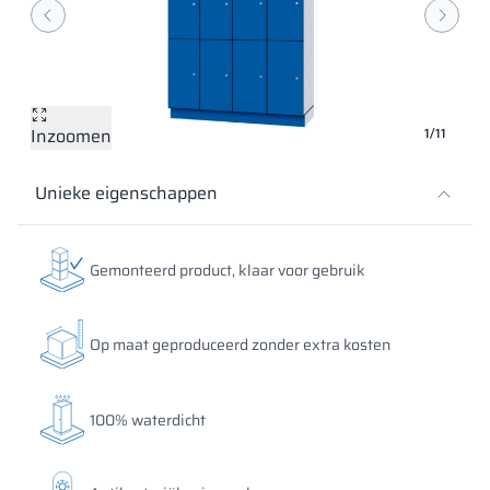
Vela
Scheidingswan
Altus
Kluisjes met L-
Volledig aanbod
Certificaten, br
Uitvoeringskaar
metalen kasten
Lamellen
Vitral
Diensten
Materialen en k
Galerij van reali
Banken en gard
Inzoomen
1/11
Sloten voor kas
Unieke eigenschappen
Gemonteerd product, klaar voor gebruik
Op maat geproduceerd zonder extra kosten
100% waterdicht