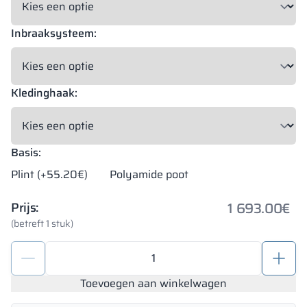
Inbraaksysteem:
Kledinghaak:
Basis:
Plint (+55.20€)
Polyamide poot
1 693.00
€
Prijs:
(betreft 1 stuk)
Depotkasten
van
HPL
Toevoegen aan winkelwagen
1200/1800