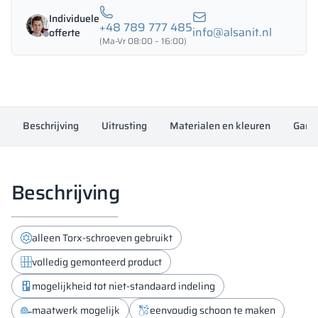
-
Individuele
18433
+48 789 777 485
info@alsanit.nl
offerte
aantal
(Ma-Vr 08:00 – 16:00)
Beschrijving
Uitrusting
Materialen en kleuren
Garan
Beschrijving
alleen Torx-schroeven gebruikt
volledig gemonteerd product
mogelijkheid tot niet-standaard indeling
maatwerk mogelijk
eenvoudig schoon te maken