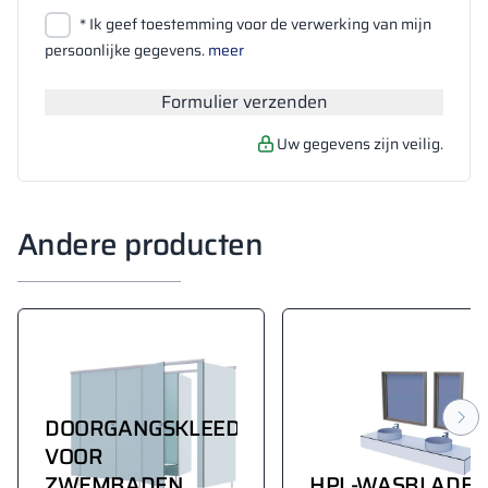
Bestanden bijvoegen
* Ik geef toestemming voor de verwerking van mijn
Zoeken
persoonlijke gegevens.
meer
Formulier verzenden
Uw gegevens zijn veilig.
Andere producten
DOORGANGSKLEEDKAMERS
VOOR
ZWEMBADEN
HPL-WASBLADE