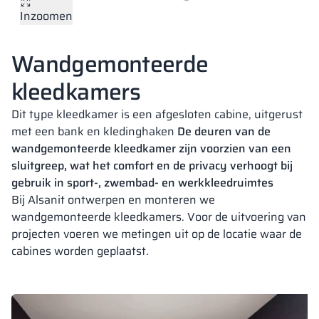
Inzoomen
Vela
Scheidingswan
Altus
Kluisjes met L-
Volledig aanbod
Certificaten, br
Uitvoeringskaar
Plaatkleuren
metalen kasten
Wandgemonteerde
Lamellen
Vitral
Diensten
Materialen en k
Galerij van reali
Banken en gard
kleedkamers
Dit type kleedkamer is een afgesloten cabine, uitgerust
Sloten voor kas
met een bank en kledinghaken
De deuren van de
18,28 mm
18,28 mm
18 mm
wandgemonteerde kleedkamer zijn voorzien van een
PERFECT GREY
PURE WHITE
CLASSIC BEIGE
RAL 7035
RAL 9010
RAL 1015
sluitgreep, wat het comfort en de privacy verhoogt bij
gebruik in sport-, zwembad- en werkkleedruimtes
Bij Alsanit ontwerpen en monteren we
wandgemonteerde kleedkamers. Voor de uitvoering van
projecten voeren we metingen uit op de locatie waar de
18 mm
18,28 mm
18 mm
cabines worden geplaatst.
DARK GREY
SILESIAN GREY
CLASSIC BLACK
RAL 7037
RAL 7043
RAL 9005