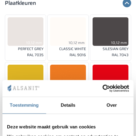
Plaatkleuren
10,12 mm
10,12 mm
10,12 mm
PERFECT GREY
CLASSIC WHITE
SILESIAN GREY
RAL 7035
RAL 9016
RAL 7043
10 mm
10 mm
10 mm
SUNNY YELLOW
JUICY ORANGE
RED DELUXE
RAL 1023
RAL 2011
RAL 3020
Toestemming
Details
Over
Deze website maakt gebruik van cookies