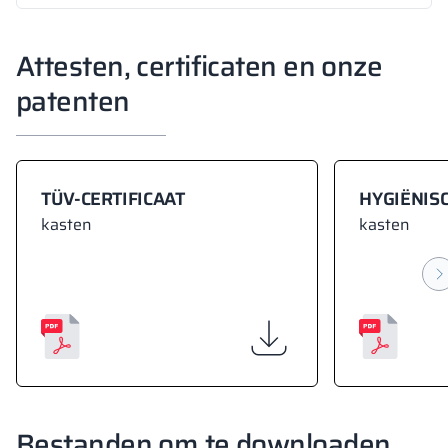
Attesten, certificaten en onze
patenten
TÜV-CERTIFICAAT
HYGIËNISC
kasten
kasten
Bestanden om te downloaden