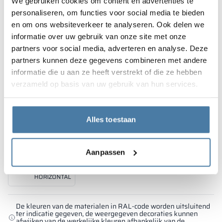
We gebruiken cookies om content en advertenties te
10, 12 mm
10 mm
10 mm
SHADOW GREY
CLASSIC BLACK
SPICE ORANGE
personaliseren, om functies voor social media te bieden
RAL 7042
RAL 9005
RAL 2008
en om ons websiteverkeer te analyseren. Ook delen we
informatie over uw gebruik van onze site met onze
partners voor social media, adverteren en analyse. Deze
partners kunnen deze gegevens combineren met andere
informatie die u aan ze heeft verstrekt of die ze hebben
10 mm
10 mm
10 mm
verzameld op basis van uw gebruik van hun services.
FOREST GREEN
EMERALD LAGUNA
BLUE BAY
RAL 6018
RAL 5018
RAL 5005
Alles toestaan
Aanpassen
10 mm
LION WOOD
HORIZONTAL
De kleuren van de materialen in RAL-code worden uitsluitend
ter indicatie gegeven, de weergegeven decoraties kunnen
afwijken van de werkelijke kleuren afhankelijk van de