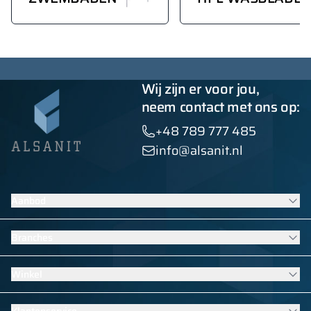
Wij zijn er voor jou,
neem contact met ons op:
+48 789 777 485
info@alsanit.nl
Aanbod
Lockers
Branches
Sanitaire wanden
Contractmeubilair
Meubilair voor scholen en kinderdagverblijven
Winkel
HPL-afbouwoplossingen
Uitrusting voor zwembaden
Bekijk alle producten
Meubilair voor sport- en fitnesskleedkamers
Garderobekasten
Klantenservice