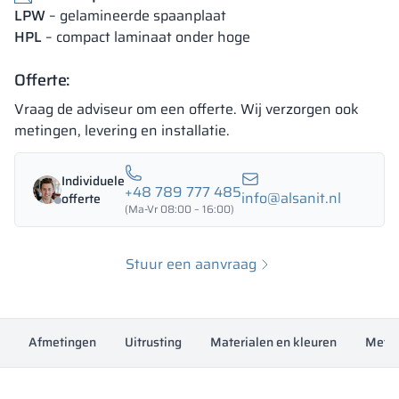
LPW
– gelamineerde spaanplaat
HPL
– compact laminaat onder hoge
18 mm
18 mm
18 mm
OKAPI NUT
PORTLAND ASH
RETRO OAK
Offerte:
Vraag de adviseur om een offerte. Wij verzorgen ook
metingen, levering en installatie.
18 mm
Individuele
BELLATO
+48 789 777 485
info@alsanit.nl
offerte
(Ma-Vr 08:00 – 16:00)
De kleuren van de materialen in RAL-code worden uitsluitend ter
indicatie gegeven, de weergegeven decoraties kunnen afwijken
Stuur een aanvraag
van de werkelijke kleuren afhankelijk van de parameters en
instellingen van de monitor.
Afmetingen
Uitrusting
Materialen en kleuren
Meting