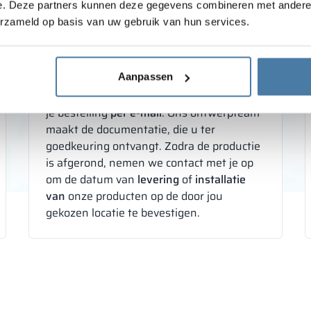
e. Deze partners kunnen deze gegevens combineren met andere i
STAP 2
erzameld op basis van uw gebruik van hun services.
Je ontvangt binnen 2 werkdagen
een offerte
Aanpassen
Om het aanbod te accepteren, bevestig je
je bestelling
per e-mail
. Ons ontwerpteam
maakt de documentatie, die u ter
goedkeuring ontvangt. Zodra de productie
is afgerond, nemen we contact met je op
om de datum van
levering
of
installatie
van
onze producten op de door jou
gekozen locatie te bevestigen.