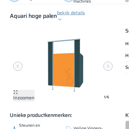
B
machines
bekijk details
Aquari hoge palen
S
H
H
S
Inzoomen
Inzoomen
Inzoomen
Inzoomen
Inzoomen
Inzoomen
1/6
Unieke productkenmerken:
K
Steunen en
Veilige Vingers-