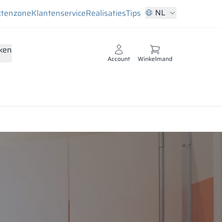
NL
ctenzone
Klantenservice
Realisaties
Tips
ken
Account
Winkelmand