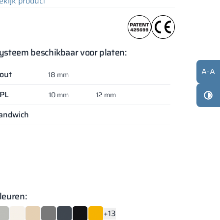
ekijk product
ysteem beschikbaar voor platen:
A
-
A
out
18 mm
PL
10 mm
12 mm
andwich
leuren:
+13