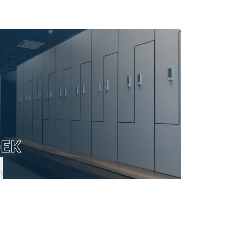
OEK
n