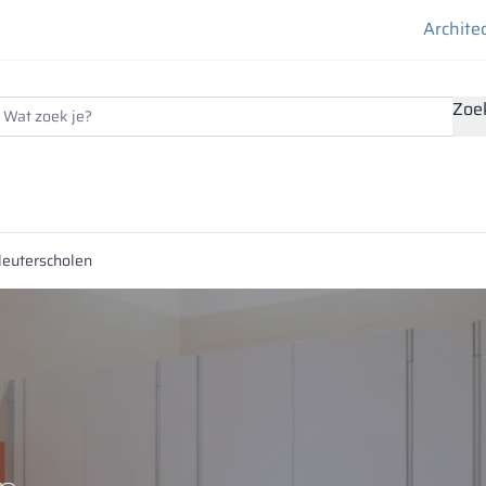
Archite
Zoe
leuterscholen