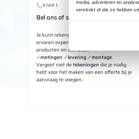
media, adverteren en analys
STAP 1
verstrekt of die ze hebben v
Bel ons of schrijf een bericht
Je kunt rekenen op het advies van onze
ervaren experts bij de keuze van
producten en diensten:
✓
metingen
✓
levering
✓
montage
.
Vergeet niet de
tekeningen
die je nodig
hebt voor het maken van een offerte bij je
aanvraag te voegen.