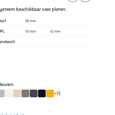
ysteem beschikbaar voor platen:
out
18 mm
PL
10 mm
12 mm
andwich
leuren:
+13