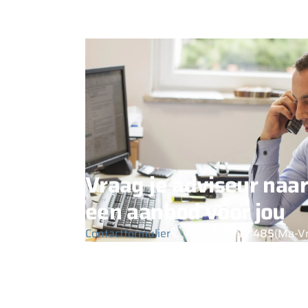
Vraag je adviseur naar
een aanbod voor jou
Contactformulier
+48 789 777 485
(Ma-Vr