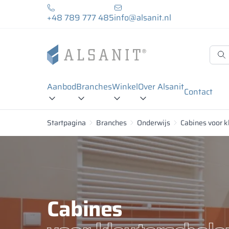
+48 789 777 485
info@alsanit.nl
Aanbod
Branches
Winkel
Over Alsanit
Contact
Startpagina
Branches
Onderwijs
Cabines voor k
Cabines