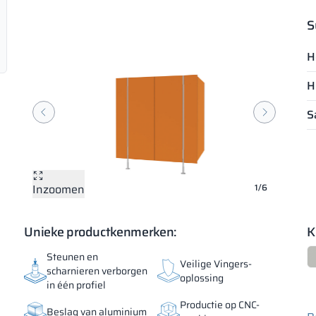
S
H
H
S
Inzoomen
Inzoomen
Inzoomen
Inzoomen
Inzoomen
Inzoomen
1/6
Unieke productkenmerken:
K
Steunen en
Veilige Vingers-
scharnieren verborgen
oplossing
in één profiel
Productie op CNC-
Beslag van aluminium