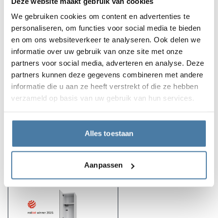
Deze website maakt gebruik van cookies
verbeterd.
We gebruiken cookies om content en advertenties te
personaliseren, om functies voor social media te bieden
Kenmerken van het project:
en om ons websiteverkeer te analyseren. Ook delen we
hoge weerstand tegen beschadiging
informatie over uw gebruik van onze site met onze
partners voor social media, adverteren en analyse. Deze
aandacht voor detail
partners kunnen deze gegevens combineren met andere
modern ontwerp
informatie die u aan ze heeft verstrekt of die ze hebben
verzameld op basis van uw gebruik van hun services.
Producten gebruikt in de
Alles toestaan
uitvoering
Aanpassen