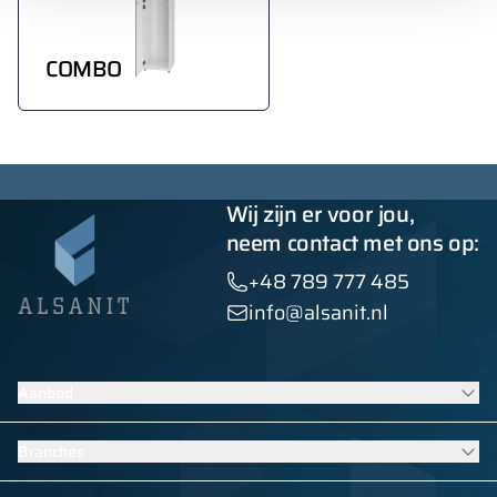
COMBO
Wij zijn er voor jou,
neem contact met ons op:
+48 789 777 485
info@alsanit.nl
Aanbod
Lockers
Branches
Sanitaire wanden
Contractmeubilair
Meubilair voor scholen en kinderdagverblijven