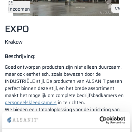
Inzoomen
1/6
Vela
Scheidingswan
Altus
Kluisjes met L-
Volledig aanbod
Certificaten, br
Uitvoeringskaar
metalen kasten
EXPO
Lamellen
Vitral
Diensten
Materialen en k
Galerij van reali
Banken en gard
Krakow
Sloten voor kas
Beschrijving:
Goed ontworpen producten zijn niet alleen duurzaam,
maar ook esthetisch, zoals bewezen door de
INDUSTRIËLE stijl. De producten van ALSANIT passen
perfect binnen deze stijl, en het brede assortiment
maakt het mogelijk om complete bedrijfsbadkamers en
personeelskleedkamers
in te richten.
We bieden een totaaloplossing voor de inrichting van
faciliteiten – een handige keuze wanneer sanitaire
cabines en lockers door één leverancier zonder
tussenpersonen worden geleverd. In het Internationale