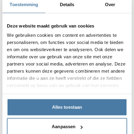
Toestemming
Details
Over
Beurs- en Congrescentrum in Krakau is ons SOLARI-
systeem toegepast, een bestseller die snel de positie
van meest populaire cabinesysteem heeft veroverd.
Deze website maakt gebruik van cookies
Dit systeem is zo flexibel dat het kan worden toegepast
met elk type plaatmateriaal – LPW, HPL of
We gebruiken cookies om content en advertenties te
sandwichpanelen – en kan worden gebruikt voor zowel
personaliseren, om functies voor social media te bieden
op poten geplaatste constructies als vloer-tot-
en om ons websiteverkeer te analyseren. Ook delen we
plafondoplossingen.
informatie over uw gebruik van onze site met onze
partners voor social media, adverteren en analyse. Deze
Kenmerken van het project:
partners kunnen deze gegevens combineren met andere
informatie die u aan ze heeft verstrekt of die ze hebben
compleetheid van dienstverlening
verzameld op basis van uw gebruik van hun services.
flexibiliteit van systeemaanpassing
modern ontwerp
Alles toestaan
Producten gebruikt in de
Aanpassen