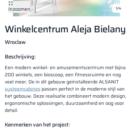
Inzoomen
1/4
Vela
Scheidingswan
Altus
Kluisjes met L-
Volledig aanbod
Certificaten, br
Uitvoeringskaar
metalen kasten
Winkelcentrum Aleja Bielany
Lamellen
Vitral
Diensten
Materialen en k
Galerij van reali
Banken en gard
Wroclaw
Sloten voor kas
Beschrijving:
Een modern winkel- en amusementscentrum met bijna
200 winkels, een bioscoop, een fitnessruimte en nog
veel meer. De in dit gebouw geïnstalleerde ALSANIT
systeemcabines
passen perfect in de moderne stijl van
het gebouw. Deze realisatie combineert modern design,
ergonomische oplossingen, duurzaamheid en oog voor
detail.
Kenmerken van het project: