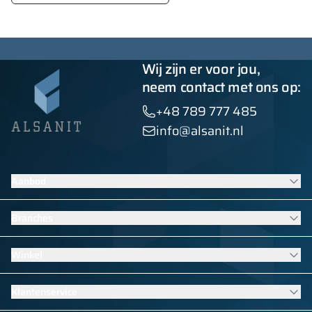
Wij zijn er voor jou,
neem contact met ons op:
+48 789 777 485
info@alsanit.nl
Aanbod
Lockers
Branches
Sanitaire wanden
Contractmeubilair
Meubilair voor scholen en kinderdagverblijven
Winkel
HPL-afbouwoplossingen
Uitrusting voor zwembaden
Bekijk alle producten
Meubilair voor sport- en fitnesskleedkamers
Garderobekasten
Klantenservice
Uitrusting voor hotels
School lockers
Uitrusting voor kantoren, overheidsinstanties en instellingen