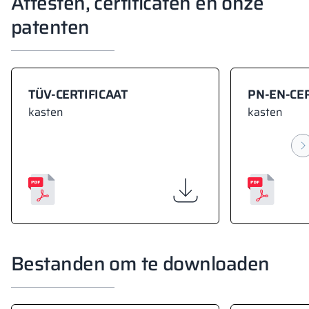
Attesten, certificaten en onze
patenten
TÜV-CERTIFICAAT
PN-EN-CER
kasten
kasten
Bestanden om te downloaden