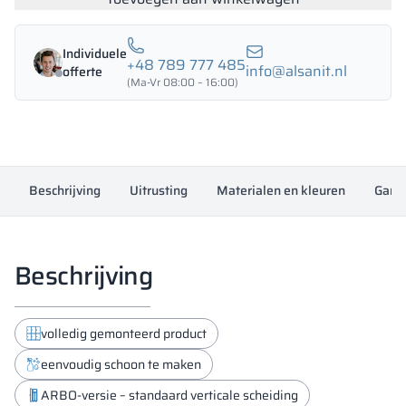
1200/1800
-
Individuele
18341
+48 789 777 485
info@alsanit.nl
offerte
aantal
(Ma-Vr 08:00 – 16:00)
Beschrijving
Uitrusting
Materialen en kleuren
Garan
Beschrijving
volledig gemonteerd product
eenvoudig schoon te maken
ARBO-versie – standaard verticale scheiding