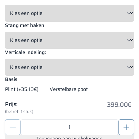
Stang met haken:
Verticale indeling:
Basis:
Plint (+35.10€)
Verstelbare poot
399.00
€
Prijs:
(betreft 1 stuk)
Personeelslockers
-
kluisjes
Toevoegen aan winkelwagen