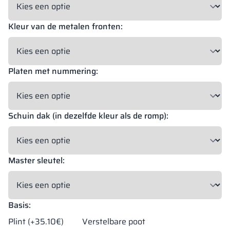
Kleur van de metalen fronten:
18 mm
18 mm
18 mm
OKAPI NUT
PORTLAND ASH
RETRO OAK
Platen met nummering:
18 mm
BELLATO
Schuin dak (in dezelfde kleur als de romp):
Mogelijkheid tot bekleding: JA
Mogelijkheid tot graveren: NEE
Master sleutel:
De kleuren van de materialen in RAL-code worden uitsluitend ter
indicatie gegeven, de weergegeven decoraties kunnen afwijken
van de werkelijke kleuren afhankelijk van de parameters en
instellingen van de monitor.
Basis:
Plint (+35.10€)
Verstelbare poot