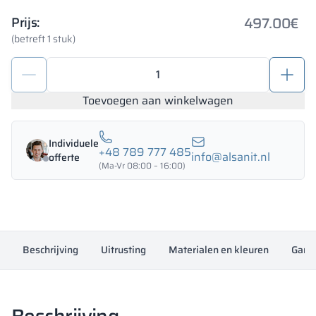
497.00
€
Prijs:
(betreft 1 stuk)
Metalen
depotkast
1200/1800
Toevoegen aan winkelwagen
-
18434
Individuele
aantal
+48 789 777 485
info@alsanit.nl
offerte
(Ma-Vr 08:00 – 16:00)
Beschrijving
Uitrusting
Materialen en kleuren
Garan
Beschrijving