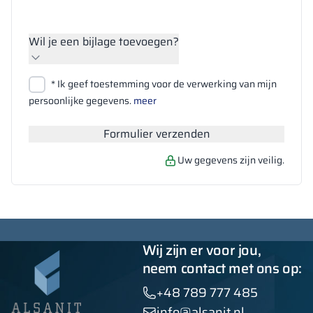
Wil je een bijlage toevoegen?
Bestanden bijvoegen
* Ik geef toestemming voor de verwerking van mijn
Zoeken
persoonlijke gegevens.
meer
Formulier verzenden
Uw gegevens zijn veilig.
Wij zijn er voor jou,
neem contact met ons op:
+48 789 777 485
info@alsanit.nl