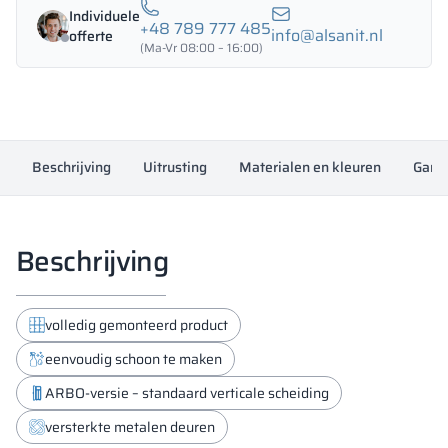
18311
Individuele
aantal
+48 789 777 485
info@alsanit.nl
offerte
(Ma-Vr 08:00 – 16:00)
Beschrijving
Uitrusting
Materialen en kleuren
Garan
Beschrijving
volledig gemonteerd product
eenvoudig schoon te maken
ARBO-versie – standaard verticale scheiding
versterkte metalen deuren