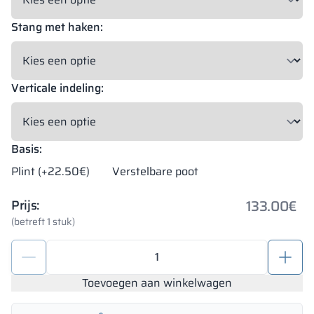
Stang met haken:
Verticale indeling:
Basis:
Plint (+22.50€)
Verstelbare poot
133.00
€
Prijs:
(betreft 1 stuk)
Metalen
kledingkast
300/1800
Toevoegen aan winkelwagen
-