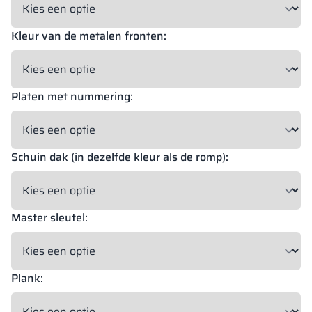
Kleur van de metalen fronten:
18 mm
18 mm
18 mm
OKAPI NUT
PORTLAND ASH
RETRO OAK
Platen met nummering:
18 mm
BELLATO
Schuin dak (in dezelfde kleur als de romp):
Mogelijkheid tot bekleding: JA
Mogelijkheid tot graveren: NEE
Master sleutel:
De kleuren van de materialen in RAL-code worden uitsluitend ter
indicatie gegeven, de weergegeven decoraties kunnen afwijken
van de werkelijke kleuren afhankelijk van de parameters en
instellingen van de monitor.
Plank: