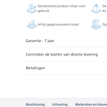
De kleuren van de materialen in RAL-code worden uits
De kleuren van de materialen in RAL-code worden uits
Gemonteerd product, klaar voor
De 
weergegeven decoraties kunnen afwijken van de werke
weergegeven decoraties kunnen afwijken van de werke
gebruik
AL
parameters en instellingen van de monitor.
parameters en instellingen van de monitor.
Altijd gegalvaniseerd staal
Op
Garantie - 7 jaar
Controleer de kosten van directe levering
Betalingen
Beschrijving
Uitrusting
Materialen en kleur