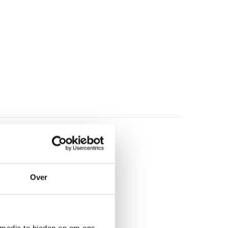
Over
 media te bieden en om ons