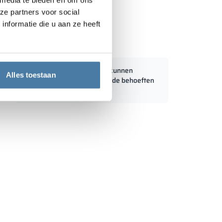
ze partners voor social
nformatie die u aan ze heeft
gkast 900/1800 - 18332
m:
Standaardafmetingen kunnen
Alles toestaan
worden aangepast aan de behoeften
0 mm
van de klant