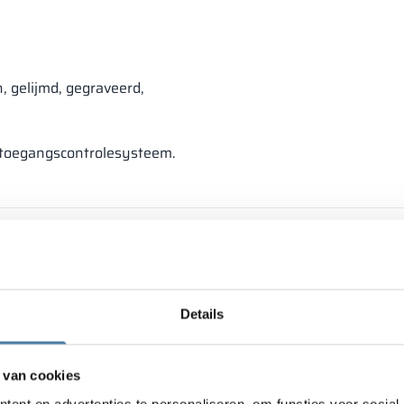
 gelijmd, gegraveerd,
h toegangscontrolesysteem.
Details
 van cookies
ent en advertenties te personaliseren, om functies voor social