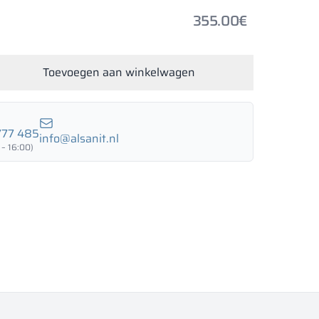
LUND BIRCH
WILD OAK
PORTO CHERRY
GRAND OAK
355.00
€
Toevoegen aan winkelwagen
18 mm
18 mm
18 mm
RTLAND ASH
RETRO OAK
BELLATO
777 485
info@alsanit.nl
 – 16:00)
leding: JA
veren: NEE