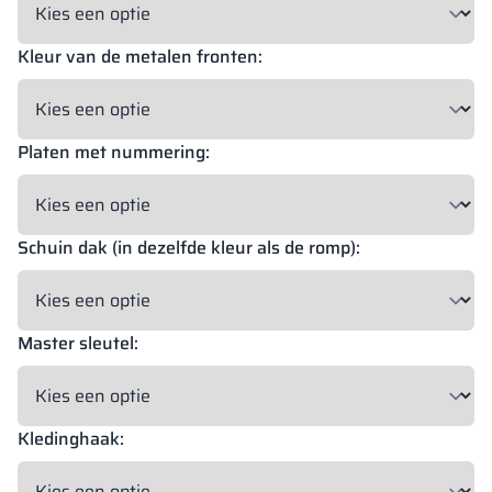
Kleur van de metalen fronten:
18 mm
18 mm
18 mm
OKAPI NUT
PORTLAND ASH
RETRO OAK
Platen met nummering:
18 mm
BELLATO
Schuin dak (in dezelfde kleur als de romp):
Mogelijkheid tot bekleding: JA
Mogelijkheid tot graveren: NEE
Master sleutel:
De kleuren van de materialen in RAL-code worden uitsluitend ter
indicatie gegeven, de weergegeven decoraties kunnen afwijken
van de werkelijke kleuren afhankelijk van de parameters en
instellingen van de monitor.
Kledinghaak: