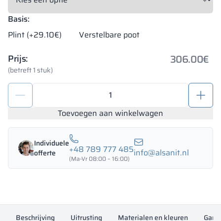
Basis:
Plint (+29.10€)
Verstelbare poot
306.00
€
Prijs:
(betreft 1 stuk)
Metalen
kluisjeskast
800/1800
Toevoegen aan winkelwagen
-
18423
Individuele
aantal
+48 789 777 485
info@alsanit.nl
offerte
(Ma-Vr 08:00 – 16:00)
Beschrijving
Uitrusting
Materialen en kleuren
Garan