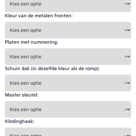
Kleur van de metalen fronten:
18 mm
18 mm
18 mm
OKAPI NUT
PORTLAND ASH
RETRO OAK
Platen met nummering:
18 mm
BELLATO
Schuin dak (in dezelfde kleur als de romp):
Mogelijkheid tot bekleding: JA
Mogelijkheid tot graveren: NEE
Master sleutel:
De kleuren van de materialen in RAL-code worden uitsluitend ter
indicatie gegeven, de weergegeven decoraties kunnen afwijken
van de werkelijke kleuren afhankelijk van de parameters en
instellingen van de monitor.
Kledinghaak: