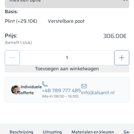
Basis:
Plint (+29.10€)
Verstelbare poot
306.00
€
Prijs:
(betreft 1 stuk)
Metalen
schoolkluisje
800/1800
Toevoegen aan winkelwagen
-
18423
Individuele
aantal
+48 789 777 485
info@alsanit.nl
offerte
(Ma-Vr 08:00 – 16:00)
Beschrijving
Uitrusting
Materialen en kleuren
Garan