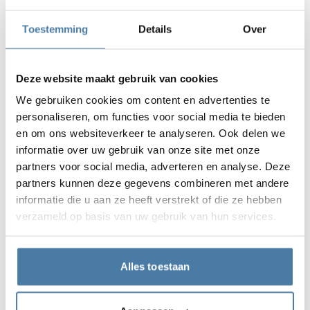
roestvrijstalen afwerking
Toestemming
Details
Over
gemonteerd op plaat
verstelbereik +/- 20 mm
geschikt voor 10 mm, 12 mm en 18 mm dikke panelen
Deze website maakt gebruik van cookies
We gebruiken cookies om content en advertenties te
personaliseren, om functies voor social media te bieden
en om ons websiteverkeer te analyseren. Ook delen we
Garantie
informatie over uw gebruik van onze site met onze
partners voor social media, adverteren en analyse. Deze
partners kunnen deze gegevens combineren met andere
informatie die u aan ze heeft verstrekt of die ze hebben
Onze lockers worden geleverd met garantie en worden
verzameld op basis van uw gebruik van hun services.
in Polen vervaardigd uit materialen van de hoogste
kwaliteit. Hierdoor kenmerken ze zich door
uitzonderlijke duurzaamheid en weerstand tegen
Alles toestaan
intensief gebruik. De nauwkeurigheid van de afwerking
en aandacht voor elk detail maken ze een uitstekende
keuze voor veeleisende ruimtes.