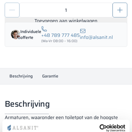
Poot
voor
toiletcabines
Toevoegen aan winkelwagen
10-
Individuele
18
+48 789 777 485
info@alsanit.nl
offerte
mm
(Ma-Vr 08:00 – 16:00)
PERSEI
aantal
Beschrijving
Garantie
Beschrijving
Armaturen, waaronder een toiletpot van de hoogste
kwaliteit, speciaal ontworpen door onder andere Alsanit
ontwerpers. Productkenmerken: