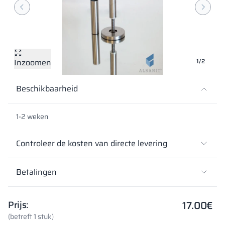
Vela
Scheidingswan
Altus
Kluisjes met L-
Volledig aanbod
Certificaten, br
Uitvoeringskaar
metalen kasten
Lamellen
Vitral
Diensten
Materialen en k
Galerij van reali
Banken en gard
Inzoomen
1/2
Sloten voor kas
Beschikbaarheid
1-2 weken
Controleer de kosten van directe levering
Betalingen
17.00
€
Prijs:
(betreft 1 stuk)