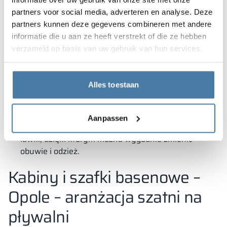
wybierze np. szafki biurowe. Opole to miasto, w którym
partners voor social media, adverteren en analyse. Deze
możemy wyposażyć każdą firmę w eleganckie i
partners kunnen deze gegevens combineren met andere
funkcjonalne
szafki depozytowe
lub ubraniowe o
informatie die u aan ze heeft verstrekt of die ze hebben
następujących zaletach:
verzameld op basis van uw gebruik van hun services.
dowolny rodzaj zamka,
elementy wnętrza – haczyki, drążki, wieszaki,
Alles toestaan
półki i przegrody organizujące przestrzeń w skrytce,
system antywłamaniowy,
Aanpassen
ławki, dzięki którym można wygodnie zmienić
obuwie i odzież.
Kabiny i szafki basenowe –
Opole – aranżacja szatni na
pływalni