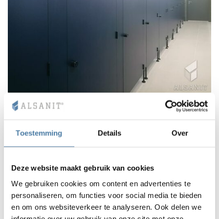
Szafki pracownicze – Opole.
Meble tworzone według
Toestemming
Details
Over
indywidualnych preferencji
Jeśli chodzi o
szafki ubraniowe
do zakładów, w których
zatrudnione osoby zmieniają odzież własną na roboczą,
Deze website maakt gebruik van cookies
ich konstrukcja i wyposażenie są ściśle określone
We gebruiken cookies om content en advertenties te
przepisami BHP. W kwestii pozostałych miejsc pracy
personaliseren, om functies voor social media te bieden
inwestor ma jednak większe
możliwości wprowadzania
en om ons websiteverkeer te analyseren. Ook delen we
własnych pomysłów i modyfikowania rozwiązań
, jeśli
informatie over uw gebruik van onze site met onze