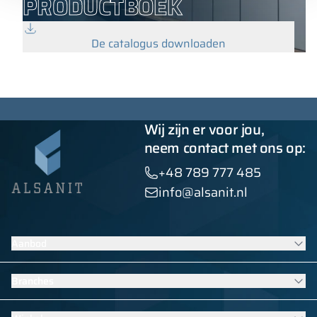
PRODUCTBOEK
De catalogus downloaden
Wij zijn er voor jou,
neem contact met ons op:
+48 789 777 485
info@alsanit.nl
Aanbod
Lockers
Branches
Sanitaire wanden
Contractmeubilair
Meubilair voor scholen en kinderdagverblijven