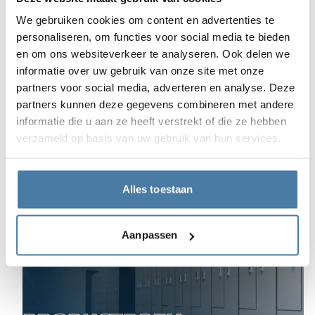
We gebruiken cookies om content en advertenties te
Vraag je adviseur naar
personaliseren, om functies voor social media te bieden
een aanbod voor jou
en om ons websiteverkeer te analyseren. Ook delen we
informatie over uw gebruik van onze site met onze
Contactformulier
partners voor social media, adverteren en analyse. Deze
partners kunnen deze gegevens combineren met andere
+48 789 777 485
(Ma-Vr 08:00 – 16:00)
informatie die u aan ze heeft verstrekt of die ze hebben
verzameld op basis van uw gebruik van hun services.
Alles toestaan
Aanpassen