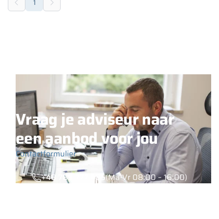
1
Vraag je adviseur naar
een aanbod voor jou
Contactformulier
+48 789 777 485
(Ma-Vr 08:00 – 16:00)