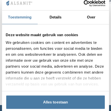
Bydgoszcz
Gdansk
Katowice
Kielce
Krakau
Łó
Vela
Scheidingswan
Altus
Kluisjes met L-
Volledig aanbod
Certificaten, br
Uitvoeringskaar
metalen kasten
Toestemming
Details
Over
Lamellen
Vitral
Diensten
Materialen en k
Galerij van reali
Banken en gard
Deze website maakt gebruik van cookies
Sloten voor kas
We gebruiken cookies om content en advertenties te
personaliseren, om functies voor social media te bieden
en om ons websiteverkeer te analyseren. Ook delen we
informatie over uw gebruik van onze site met onze
partners voor social media, adverteren en analyse. Deze
partners kunnen deze gegevens combineren met andere
informatie die u aan ze heeft verstrekt of die ze hebben
verzameld op basis van uw gebruik van hun services.
Alles toestaan