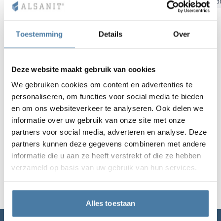
Bydgoszcz
Gdansk
Katowice
Kielce
Krakau
Łó
Vela
Scheidingswan
Altus
Kluisjes met L-
Volledig aanbod
Certificaten, br
Uitvoeringskaar
metalen kasten
Toestemming
Details
Over
Lamellen
Vitral
Diensten
Materialen en k
Galerij van reali
Banken en gard
Deze website maakt gebruik van cookies
Sloten voor kas
We gebruiken cookies om content en advertenties te
personaliseren, om functies voor social media te bieden
en om ons websiteverkeer te analyseren. Ook delen we
informatie over uw gebruik van onze site met onze
partners voor social media, adverteren en analyse. Deze
partners kunnen deze gegevens combineren met andere
informatie die u aan ze heeft verstrekt of die ze hebben
verzameld op basis van uw gebruik van hun services.
Alles toestaan